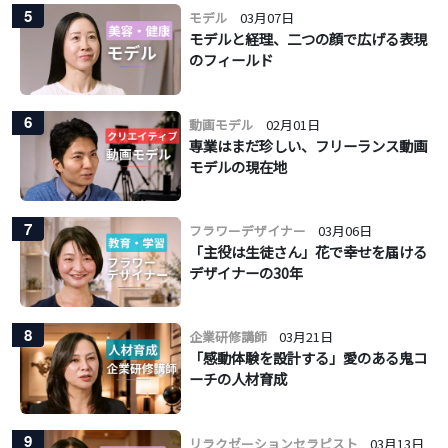
5
モデル
03月07日
モデルと経理、二つの顔で広げる表現
のフィールド
6
動画モデル
02月01日
専業はまだ珍しい、フリーランス動画
モデルの現在地
7
フラワーデザイナー
03月06日
「主役は生徒さん」花で幸せを届ける
デザイナーの30年
8
企業研修講師
03月21日
「感動体験を設計する」愛のある鬼コ
ーチの人材育成
9
リラクゼーションセラピスト
03月13日