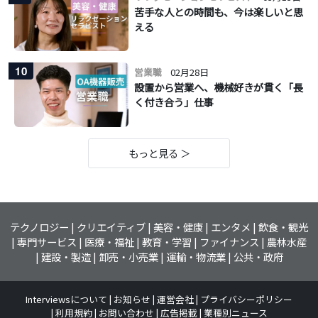
苦手な人との時間も、今は楽しいと思
える
10
営業職
02月28日
設置から営業へ、機械好きが貫く「長
く付き合う」仕事
もっと見る ＞
テクノロジー
クリエイティブ
美容・健康
エンタメ
飲食・観光
専門サービス
医療・福祉
教育・学習
ファイナンス
農林水産
建設・製造
卸売・小売業
運輸・物流業
公共・政府
Interviewsについて
お知らせ
運営会社
プライバシーポリシー
利用規約
お問い合わせ
広告掲載
業種別ニュース