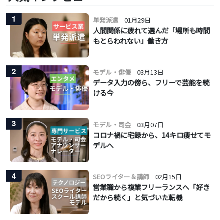
1
単発派遣
01月29日
人間関係に疲れて選んだ「場所も時間
もとらわれない」働き方
2
モデル・俳優
03月13日
データ入力の傍ら、フリーで芸能を続
ける今
3
モデル・司会
03月07日
コロナ禍に宅録から、14キロ痩せてモ
デルへ
4
SEOライター＆講師
02月15日
営業職から複業フリーランスへ「好き
だから続く」と気づいた転機