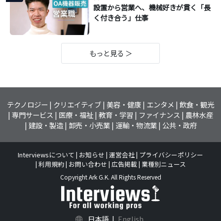
設置から営業へ、機械好きが貫く「長
く付き合う」仕事
もっと見る ＞
テクノロジー
クリエイティブ
美容・健康
エンタメ
飲食・観光
専門サービス
医療・福祉
教育・学習
ファイナンス
農林水産
建設・製造
卸売・小売業
運輸・物流業
公共・政府
Interviewsについて
お知らせ
運営会社
プライバシーポリシー
利用規約
お問い合わせ
広告掲載
業種別ニュース
Copyright Ark G.K. All Rights Reserved
日本語
|
English