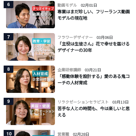
6
動画モデル
02月01日
専業はまだ珍しい、フリーランス動画
モデルの現在地
7
フラワーデザイナー
03月06日
「主役は生徒さん」花で幸せを届ける
デザイナーの30年
8
企業研修講師
03月21日
「感動体験を設計する」愛のある鬼コ
ーチの人材育成
9
リラクゼーションセラピスト
03月13日
苦手な人との時間も、今は楽しいと思
える
10
営業職
02月28日