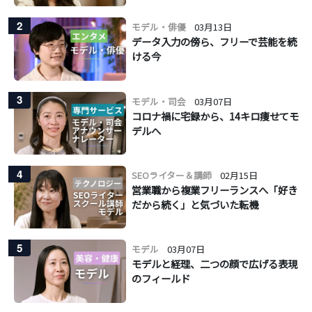
2
モデル・俳優
03月13日
データ入力の傍ら、フリーで芸能を続
ける今
3
モデル・司会
03月07日
コロナ禍に宅録から、14キロ痩せてモ
デルへ
4
SEOライター＆講師
02月15日
営業職から複業フリーランスへ「好き
だから続く」と気づいた転機
5
モデル
03月07日
モデルと経理、二つの顔で広げる表現
のフィールド